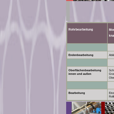
Rohrbearbeitung
Mod
kna
Endenbearbeitung
Ablä
Oberflächenbearbeitung
Schl
innen und außen
Gra
Obe
Bearbeitung
Ein
Roll