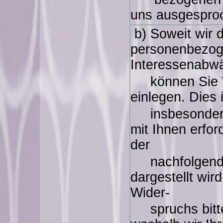
uns ausgespro
b) Soweit wir d
personenbezog
Interessenabwä
können Sie Wi
einlegen. Dies 
insbesondere n
mit Ihnen erfor
der
nachfolgenden
dargestellt wir
Wider-
spruchs bitte