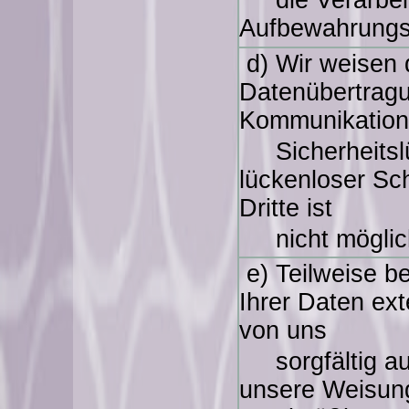
die Verarbeitu
Aufbewahrungsp
d) Wir weisen d
Datenübertragun
Kommunikation 
Sicherheits
lückenloser Sc
Dritte ist
nicht
möglic
e) Teilweise b
Ihrer Daten ext
von uns
sorgfältig aus
unsere Weisun