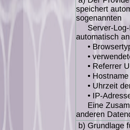
a) Der Provider
speichert autom
sogenannten
Server-Log-Da
automatisch an 
• Browsert
• verwendet
• Referrer
• Hostname d
• Uhrzeit de
• IP-Adre
Eine Zusamm
anderen Datenq
b) Grundlage fü