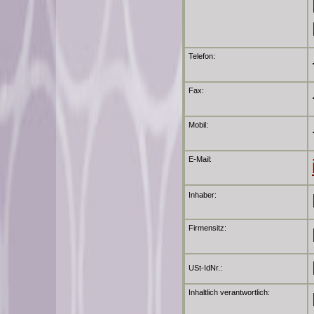
Telefon:
Fax:
Mobil:
E-Mail:
Inhaber:
Firmensitz:
USt-IdNr.:
Inhaltlich verantwortlich: