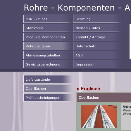
►
Englisch
Oberflächen
Brüni
Plasm
Wasse